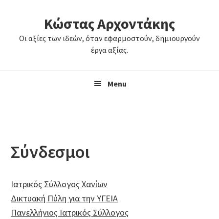
Skip
Skip
Κώστας Αρχοντάκης
to
to
primary
main
Οι αξίες των ιδεών, όταν εφαρμοστούν, δημιουργούν
navigation
content
έργα αξίας.
Menu
Σύνδεσμοι
Ιατρικός Σύλλογος Χανίων
Δικτυακή Πύλη για την ΥΓΕΙΑ
Πανελλήνιος Ιατρικός Σύλλογος