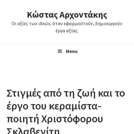
Skip
Skip
Κώστας Αρχοντάκης
to
to
primary
main
Οι αξίες των ιδεών, όταν εφαρμοστούν, δημιουργούν
navigation
content
έργα αξίας.
Menu
Στιγμές από τη ζωή και το
έργο του κεραμίστα-
ποιητή Χριστόφορου
Σκλαβενίτη