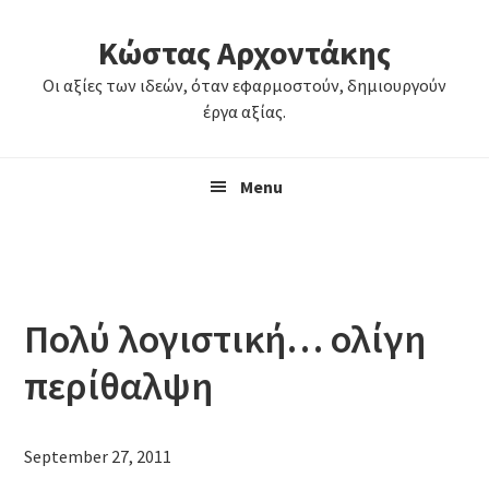
Skip
Skip
Κώστας Αρχοντάκης
to
to
primary
main
Οι αξίες των ιδεών, όταν εφαρμοστούν, δημιουργούν
navigation
content
έργα αξίας.
Menu
Πολύ λογιστική… ολίγη
περίθαλψη
September 27, 2011