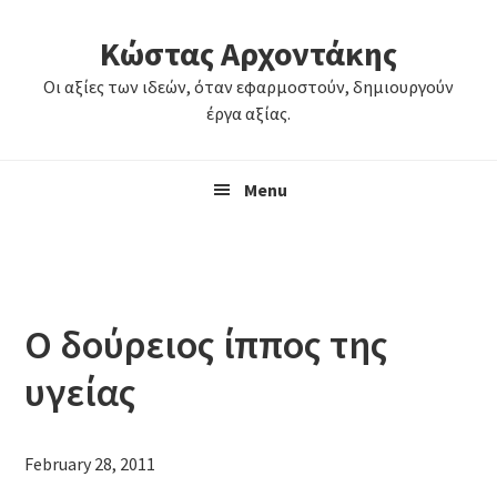
Skip
Skip
Κώστας Αρχοντάκης
to
to
primary
main
Οι αξίες των ιδεών, όταν εφαρμοστούν, δημιουργούν
navigation
content
έργα αξίας.
Menu
Ο δούρειος ίππος της
υγείας
February 28, 2011