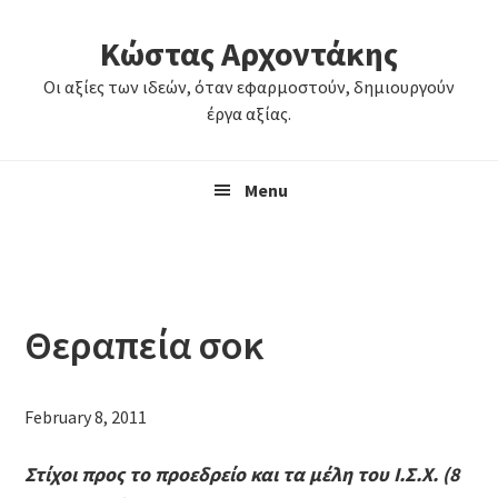
Skip
Skip
Κώστας Αρχοντάκης
to
to
primary
main
Οι αξίες των ιδεών, όταν εφαρμοστούν, δημιουργούν
navigation
content
έργα αξίας.
Menu
Θεραπεία σοκ
February 8, 2011
Στίχοι προς το προεδρείο και τα μέλη του Ι.Σ.Χ. (8