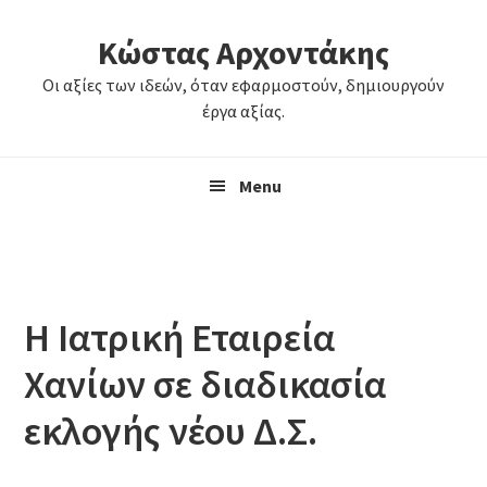
Skip
Skip
Κώστας Αρχοντάκης
to
to
primary
main
Οι αξίες των ιδεών, όταν εφαρμοστούν, δημιουργούν
navigation
content
έργα αξίας.
Menu
Η Ιατρική Εταιρεία
Χανίων σε διαδικασία
εκλογής νέου Δ.Σ.