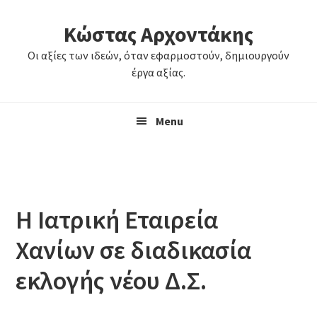
Skip
Skip
Κώστας Αρχοντάκης
to
to
primary
main
Οι αξίες των ιδεών, όταν εφαρμοστούν, δημιουργούν
navigation
content
έργα αξίας.
Menu
Η Ιατρική Εταιρεία
Χανίων σε διαδικασία
εκλογής νέου Δ.Σ.