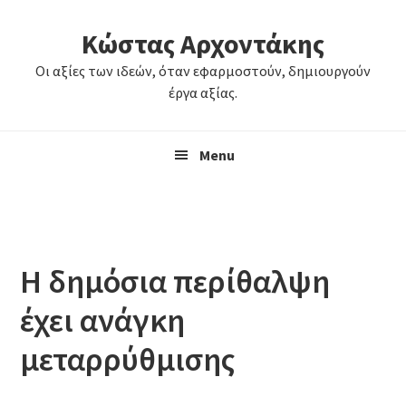
Skip
Skip
Κώστας Αρχοντάκης
to
to
primary
main
Οι αξίες των ιδεών, όταν εφαρμοστούν, δημιουργούν
navigation
content
έργα αξίας.
Menu
Η δημόσια περίθαλψη
έχει ανάγκη
μεταρρύθμισης