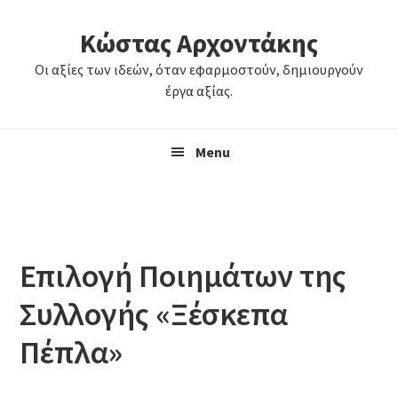
Skip
Skip
Κώστας Αρχοντάκης
to
to
primary
main
Οι αξίες των ιδεών, όταν εφαρμοστούν, δημιουργούν
navigation
content
έργα αξίας.
Menu
Επιλογή Ποιημάτων της
Συλλογής «Ξέσκεπα
Πέπλα»